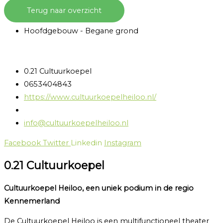
Ga
Terug naar overzicht
naar
Hoofdgebouw - Begane grond
de
inhoud
0.21 Cultuurkoepel
0653404843
https://www.cultuurkoepelheiloo.nl/
info@cultuurkoepelheiloo.nl
Facebook
Twitter
Linkedin
Instagram
0.21 Cultuurkoepel
Cultuurkoepel Heiloo, een uniek podium in de regio
Kennemerland
De Cultuurkoepel Heiloo is een multifunctioneel theater