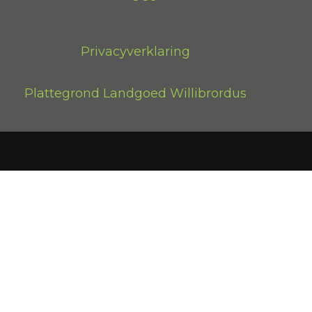
Privacyverklaring
Plattegrond Landgoed Willibrordus