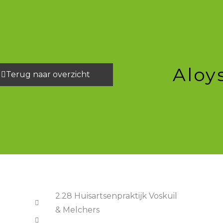
Ga
naar
de
inhoud
Aloy
Terug naar overzicht
2.28 Huisartsenpraktijk Voskuil
& Melchers