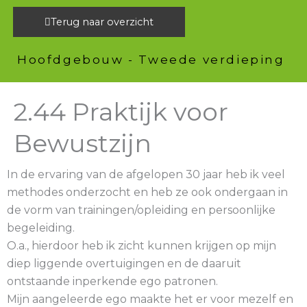
Ga
Terug naar overzicht
naar
de
Hoofdgebouw - Tweede verdieping
inhoud
2.44 Praktijk voor
Bewustzijn
In de ervaring van de afgelopen 30 jaar heb ik veel
methodes onderzocht en heb ze ook ondergaan in
de vorm van trainingen/opleiding en persoonlijke
begeleiding.
O.a., hierdoor heb ik zicht kunnen krijgen op mijn
diep liggende overtuigingen en de daaruit
ontstaande inperkende ego patronen.
Mijn aangeleerde ego maakte het er voor mezelf en