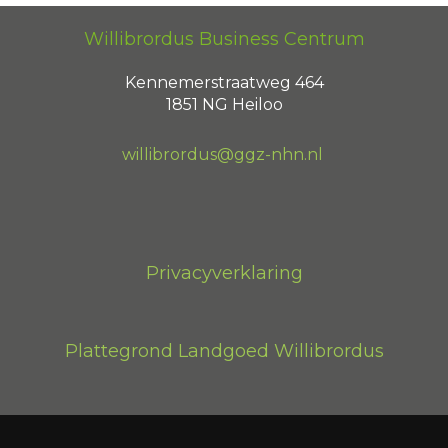
e
t
k
t
b
t
e
a
Willibrordus Business Centrum
o
e
d
g
o
r
i
r
k
Kennemerstraatweg 464
n
a
m
1851 NG Heiloo
willibrordus@ggz-nhn.nl
Privacyverklaring
Plattegrond Landgoed Willibrordus