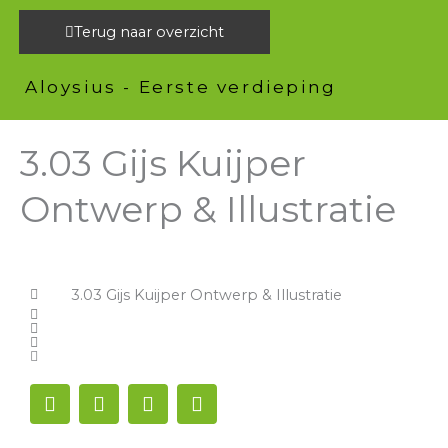
Ga
Terug naar overzicht
naar
de
Aloysius - Eerste verdieping
inhoud
3.03 Gijs Kuijper
Ontwerp & Illustratie
3.03 Gijs Kuijper Ontwerp & Illustratie
F
T
L
I
a
w
i
n
c
i
n
s