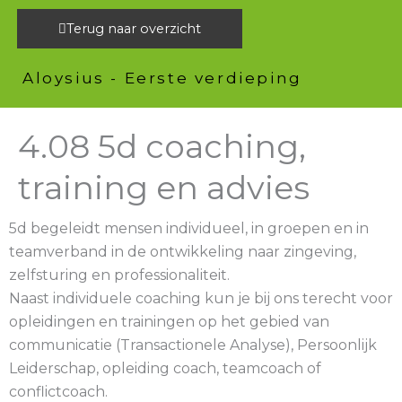
Ga
Terug naar overzicht
naar
de
Aloysius - Eerste verdieping
inhoud
4.08 5d coaching,
training en advies
5d begeleidt mensen individueel, in groepen en in
teamverband in de ontwikkeling naar zingeving,
zelfsturing en professionaliteit.
Naast individuele coaching kun je bij ons terecht voor
opleidingen en trainingen op het gebied van
communicatie (Transactionele Analyse), Persoonlijk
Leiderschap, opleiding coach, teamcoach of
conflictcoach.