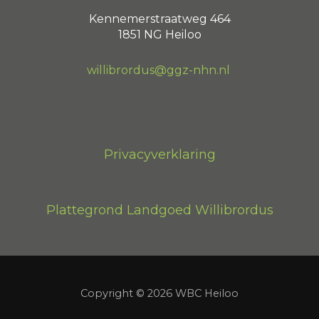
Kennemerstraatweg 464
1851 NG Heiloo
willibrordus@ggz-nhn.nl
Privacyverklaring
Plattegrond Landgoed Willibrordus
Copyright © 2026 WBC Heiloo