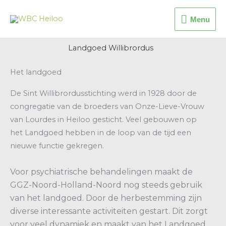
Ga
Menu
naar
Menu
de
inhoud
Landgoed Willibrordus
Het landgoed
De Sint Willibrordusstichting werd in 1928 door de
congregatie van de broeders van Onze-Lieve-Vrouw
van Lourdes in Heiloo gesticht. Veel gebouwen op
het Landgoed hebben in de loop van de tijd een
nieuwe functie gekregen.
Voor psychiatrische behandelingen maakt de
GGZ-Noord-Holland-Noord nog steeds gebruik
van het landgoed. Door de herbestemming zijn
diverse interessante activiteiten gestart. Dit zorgt
voor veel dynamiek en maakt van het Landgoed